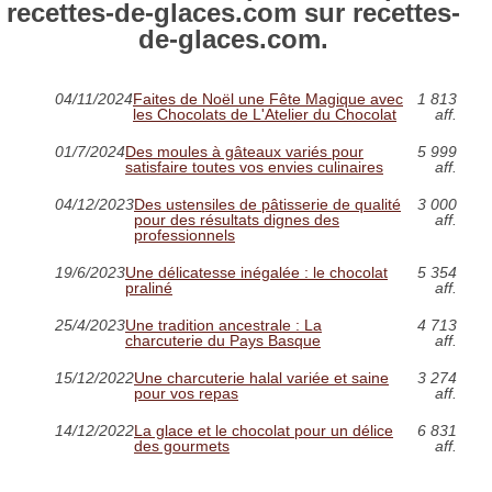
recettes-de-glaces.com sur recettes-
de-glaces.com.
04/11/2024
Faites de Noël une Fête Magique avec
1 813
les Chocolats de L'Atelier du Chocolat
aff.
01/7/2024
Des moules à gâteaux variés pour
5 999
satisfaire toutes vos envies culinaires
aff.
04/12/2023
Des ustensiles de pâtisserie de qualité
3 000
pour des résultats dignes des
aff.
professionnels
19/6/2023
Une délicatesse inégalée : le chocolat
5 354
praliné
aff.
25/4/2023
Une tradition ancestrale : La
4 713
charcuterie du Pays Basque
aff.
15/12/2022
Une charcuterie halal variée et saine
3 274
pour vos repas
aff.
14/12/2022
La glace et le chocolat pour un délice
6 831
des gourmets
aff.