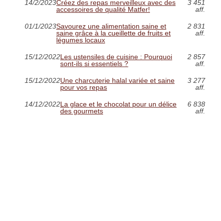
14/2/2023
Créez des repas merveilleux avec des
3 451
accessoires de qualité Matfer!
aff.
01/1/2023
Savourez une alimentation saine et
2 831
saine grâce à la cueillette de fruits et
aff.
légumes locaux
15/12/2022
Les ustensiles de cuisine : Pourquoi
2 857
sont-ils si essentiels ?
aff.
15/12/2022
Une charcuterie halal variée et saine
3 277
pour vos repas
aff.
14/12/2022
La glace et le chocolat pour un délice
6 838
des gourmets
aff.