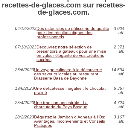
recettes-de-glaces.com sur recettes-
de-glaces.com.
04/12/2023
Des ustensiles de pâtisserie de qualité
3 004
pour des résultats dignes des
aff.
professionnels
07/10/2023
Découvrez notre sélection de
2 371
présentoirs à gâteaux pour une mise
aff.
en valeur élégante de vos créations
sucrées
25/6/2023
Un voyage culinaire à la découverte
14 694
des saveurs locales au restaurant
aff.
Brasserie Basa de Bayonne
19/6/2023
Une délicatesse inégalée : le chocolat
5 357
praliné
aff.
25/4/2023
Une tradition ancestrale : La
4 724
charcuterie du Pays Basque
aff.
28/2/2023
Dégustez le Jambon d'Agneau à l'Os:
3 167
Avantages, Inconvénients et Conseils
aff.
Pratiques